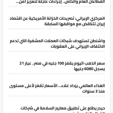
القطاعان العام والخاص.. إجراءات عاجلة لتعزيز أمن...
المركزي الإيراني: تصريحات الخزانة الأمريكية عن اقتصاد
إيران تتناقض مع مواقفها السابقة
واشنطن تستهدف شبكات العملات المشفرة التي تدعم
الالتفاف الإيراني على العقوبات
سعر الذهب اليوم يقفز 100 جنيه في مصر.. عيار 21
يسجل 6080 جنيها
الغذاء العالمي يزداد غلاء... الأسعار تقفز لأعلى مستوى
منذ 3 سنوات
حيدر يطلع على تطبيق معايير السلامة في شركات