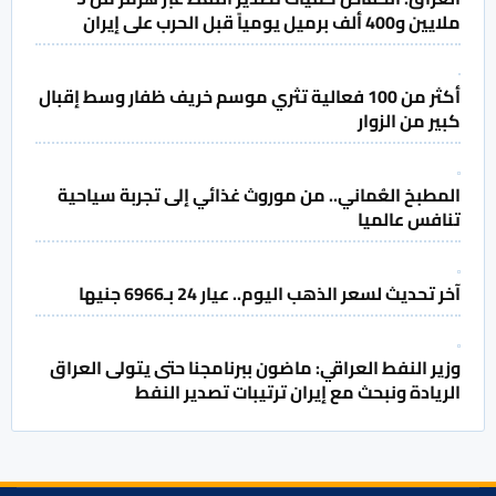
ملايين و400 ألف برميل يومياً قبل الحرب على إيران
أكثر من 100 فعالية تثري موسم خريف ظفار وسط إقبال
كبير من الزوار
المطبخ العُماني.. من موروث غذائي إلى تجربة سياحية
تنافس عالميا
آخر تحديث لسعر الذهب اليوم.. عيار 24 بـ6966 جنيها
وزير النفط العراقي: ماضون ببرنامجنا حتى يتولى العراق
الريادة ونبحث مع إيران ترتيبات تصدير النفط