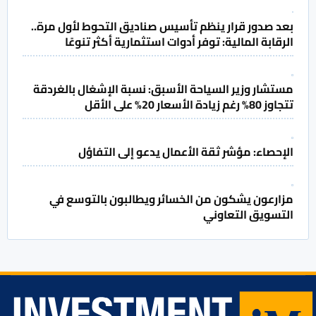
بعد صدور قرار ينظم تأسيس صناديق التحوط لأول مرة..
الرقابة المالية: توفر أدوات استثمارية أكثر تنوعًا
مستشار وزير السياحة الأسبق: نسبة الإشغال بالغردقة
تتجاوز 80% رغم زيادة الأسعار 20% على الأقل
الإحصاء: مؤشر ثقة الأعمال يدعو إلى التفاؤل
مزارعون يشكون من الخسائر ويطالبون بالتوسع في
التسويق التعاوني