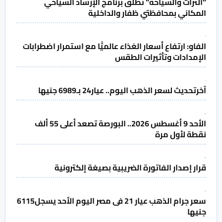
"التراث والسياحة" تطلق برنامج الإرشاد السياحي
المكاني بمحافظتي ظفار والداخلية
الفاو: ارتفاع أسعار الغذاء عالميًّا مع استمرار اضطرابات
الإمدادات وتأثيرات الطقس
آخرتحديث لسعر الذهب اليوم.. عيار24 بـ6989 جنيها
الأحد 9 أغسطس 2026.. البورصة تصعد أعلى 55 ألف
نقطة لأول مرة
قرار إصدار الفاتورة الضريبية بصيغة إلكترونية
سعر جرام الذهب عيار 21 فى مصر اليوم الأحد يسجل6115
جنيها