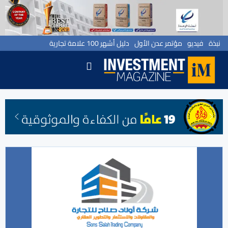
نبذة
فيديو
مؤتمر عدن الأول
دليل أشهر 100 علامة تجارية