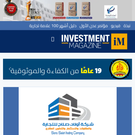
نبذة
فيديو
مؤتمر عدن الأول
دليل أشهر 100 علامة تجارية