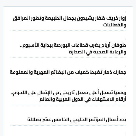
زوار خريف ظفار يشيدون بجمال الطبيعة وتطور المرافق
والفعاليات
طوفان أرباح يضرب قطاعات البورصة ببداية الأسبوع..
والرعاية الصحية في الصدارة
جمارك ذمار تضبط كميات من البضائع المهربة والممنوعة
روسيا تسجل أعلى معدل تاريخي في الإقبال على اللحوم..
أرقام الاستهلاك في الدول العربية والعالم
بدء أعمال المؤتمر الخليجي الخامس عشر بصلالة