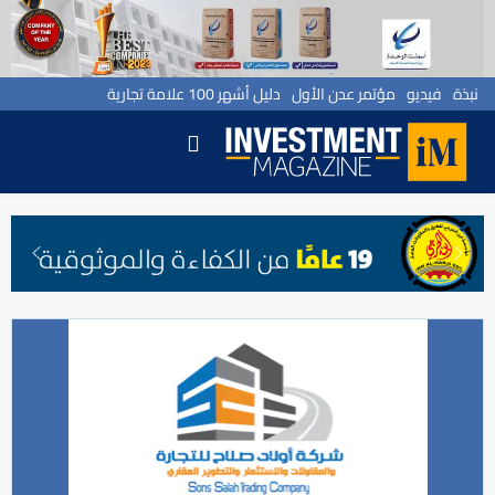
نبذة
فيديو
مؤتمر عدن الأول
دليل أشهر 100 علامة تجارية