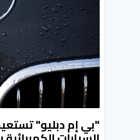
"بي إم دبليو" تستعي
السيارات الكهربائية بأ