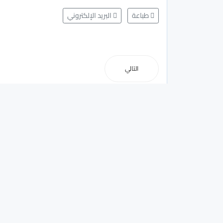
طباعة
البريد الإلكتروني
التالي
مجلة الاستثمار
مجلة الاستثمار.. أول موقع متخصص في الأخبار الاقتصادية | أخب
والطاقة والنفط والغاز والبورصة والإستثمارات ويغطي اليمن و