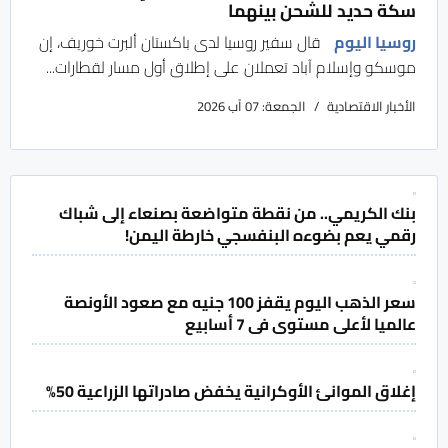
سكة حديد للشحن بينهما
روسيا اليوم
قال سفير روسيا لدى باكستان ألبرت خوريف، إن
موسكو وإسلام آباد تعملان على إطلاق أول مسار لقطارات...
الأخبار الاقتصادية
الجمعة: 07 آب 2026
بنك الكريمي.. من نقطة متواضعة بصنعاء إلى شباك
رقمي يعم بضوءه البنفسجي خارطة اليمن!
سعر الذهب اليوم يقفز 100 جنيه مع صعود الأونصة
عالميا لأعلى مستوى فى 7 أسابيع
إغلاق الموانئ الأوكرانية يخفض صادراتها الزراعية 50%