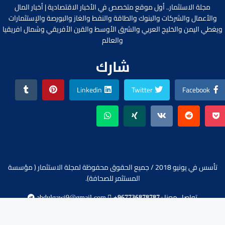
مجلة الاستثمار.. أول موقع متخصص في الأخبار الاقتصادية | أخبار المال
والأعمال والشركات والبنوك والطاقة والنفط والغاز والبورصة والإستثمارات
ويغطي اليمن والخليج العربي والشرق الأوسط والقرن الأفريقي وشمال افريقيا
والعالم
شارك
Linkedin
Twitter
Facebook
تأسس في يونيو 2018 / جميع الحقوق محفوظة لمجلة الاستثمار ( مؤسسة
المستثمر للصحافة).
تواصل معنا :
abdulqawi9@gmail.com
+967736878787