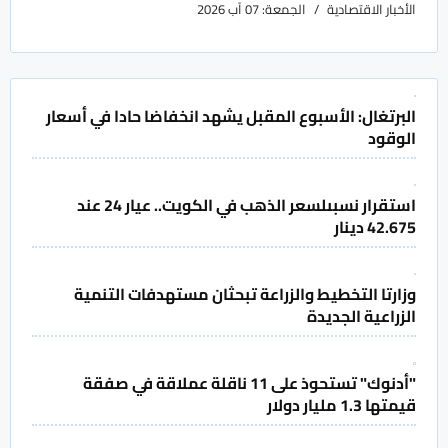
الأخبار الاقتصادية
الجمعة: 07 آب 2026
البرتغال: الأسبوع المقبل يشهد انخفاضا حادا في أسعار
الوقود
استقرار نسبىلسعر الذهب في الكويت.. عيار 24 عند
42.675 دينار
وزارتا التخطيط والزراعة تبحثان مستهدفات التنمية
الزراعية الجديدة
"أدنوك" تستحوذ على 11 ناقلة عملاقة في صفقة
قيمتها 1.3 مليار دولار