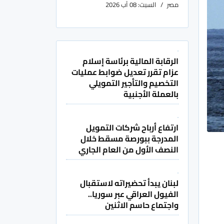
مصر
السبت: 08 آب 2026
الرقابة المالية برئاسة إسلام
عزام تقرر تعديل ضوابط عمليات
التخصيم والتأجير التمويلي
بالعملة الأجنبية
ارتفاع أرباح شركات التمويل
المدرجة ببورصة مسقط خلال
النصف الأول من العام الجاري
لبنان يبدأ تحضيراته لاستقبال
الفيول العراقي عبر سوريا..
واجتماع حاسم الاثنين