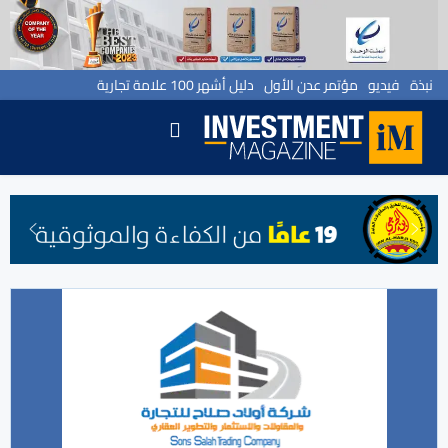
نبذة
فيديو
مؤتمر عدن الأول
دليل أشهر 100 علامة تجارية