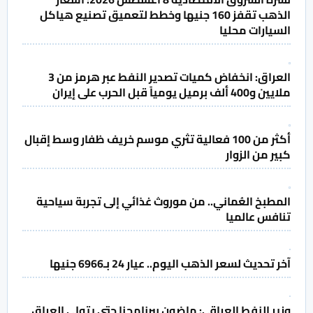
الذهب تقفز 160 جنيها وخطط لتعميق تصنيع هياكل
السيارات محليا
العراق: انخفاض كميات تصدير النفط عبر هرمز من 3
ملايين و400 ألف برميل يومياً قبل الحرب على إيران
أكثر من 100 فعالية تثري موسم خريف ظفار وسط إقبال
كبير من الزوار
المطبخ العُماني.. من موروث غذائي إلى تجربة سياحية
تنافس عالميا
آخر تحديث لسعر الذهب اليوم.. عيار 24 بـ6966 جنيها
وزير النفط العراقي: ماضون ببرنامجنا حتى يتولى العراق