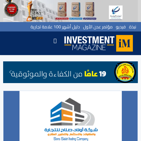
نبذة
فيديو
مؤتمر عدن الأول
دليل أشهر 100 علامة تجارية