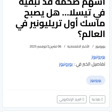
أسهم ضخمة قد تبقيه
في تيسلا… هل يصبح
ماسك أول تريليونير في
العالم؟
يورونيوز
الأخبار الاقتصادية
06 تشرين2/نوفمبر 2025
يورونيوز
تفاصيل الخبر في :
يورونيوز
يورونيوز
طباعة
البريد الإلكتروني