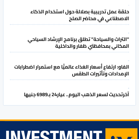
حلقة عمل تدريبية بصلالة حول استخدام الذكاء
الاصطناعي في محاضر الصلح
"التراث والسياحة" تطلق برنامج الإرشاد السياحي
المكاني بمحافظتي ظفار والداخلية
الفاو: ارتفاع أسعار الغذاء عالميًّا مع استمرار اضطرابات
الإمدادات وتأثيرات الطقس
آخرتحديث لسعر الذهب اليوم.. عيار24 بـ6989 جنيها