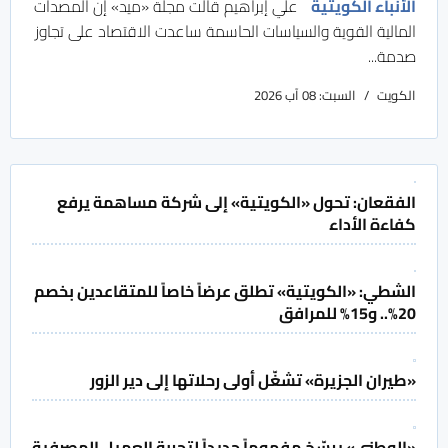
الأنباء الكويتية
علي إبراهيم قالت مجلة «ميد» إن المصدات
المالية القوية والسياسات الحاسمة ساعدت الاقتصاد على تجاوز
صدمة...
الكويت
السبت: 08 آب 2026
الفقعان: تحول «الكويتية» إلى شركة مساهمة يرفع
كفاءة الأداء
الشطي: «الكويتية» تطلق عرضاً خاصاً للمتقاعدين بخصم
20%.. و15% للمرافق
«طيران الجزيرة» تشغّل أولى رحلاتها إلى دير الزور
«الوطني» يرسّخ مفهوماً جديداً لتجربة العميل المصرفية