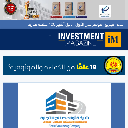
نبذة
فيديو
مؤتمر عدن الأول
دليل أشهر 100 علامة تجارية