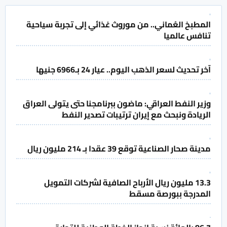
المطبخ العُماني.. من موروث غذائي إلى تجربة سياحية
تنافس عالميا
آخر تحديث لسعر الذهب اليوم.. عيار 24 بـ6966 جنيها
وزير النفط العراقي: ماضون ببرنامجنا حتى يتولى العراق
الريادة ونبحث مع إيران ترتيبات تصدير النفط
مدينة صحار الصناعية توقع 39 عقدا بـ 214 مليون ريال
13.3 مليون ريال الأرباح الصافية لشركات التمويل
المدرجة ببورصة مسقط