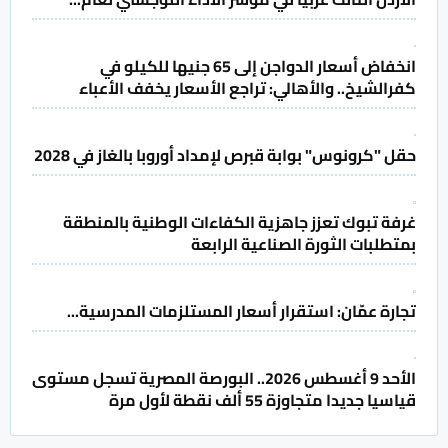
انخفاض أسعار الدواجن إلى 65 جنيها للكيلو في
كفرالشيخ.. والأهالي: تراجع الأسعار يخفف الأعباء
حقل "كرونوس" بوابة قبرص لإمداد أوروبا بالغاز في 2028
غرفة تبوك تعزز جاهزية الكفاءات الوطنية بالمنطقة
بمتطلبات الثورة الصناعية الرابعة
تجارة عمّان: استقرار أسعار المستلزمات المدرسية...
الأحد 9 أغسطس 2026.. البورصة المصرية تسجل مستوى
قياسيا جديدا متجاوزة 55 ألف نقطة لأول مرة