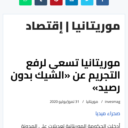
موريتانيا | إقتصاد
موريتانيا تسعى لرفع
التجريم عن «الشيك بدون
رصيد»
invesmag
موريتانيا
31 تموز/يوليو 2020
صحراء ميديا
أدخلت الحكومة الموريتانية تعديلات على المدونة