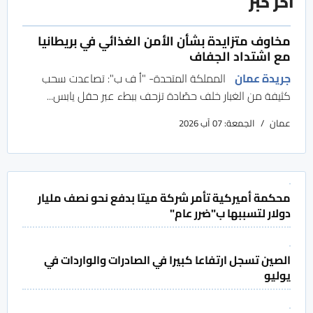
آخر خبر
مخاوف متزايدة بشأن الأمن الغذائي في بريطانيا
مع اشتداد الجفاف
جريدة عمان
المملكة المتحدة- "أ ف ب": تصاعدت سحب
كثيفة من الغبار خلف حصّادة تزحف ببطء عبر حقل يابس...
عمان
الجمعة: 07 آب 2026
محكمة أميركية تأمر شركة ميتا بدفع نحو نصف مليار
دولار لتسببها ب"ضرر عام"
الصين تسجل ارتفاعا كبيرا في الصادرات والواردات في
يوليو