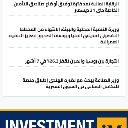
الرقابة المالية تمد فترة توفيق أوضاع صناديق التأمين
الخاصة حتى 31 ديسمبر
وزيرة التنمية المحلية والبيئة: الانتهاء من المخطط
التفصيلي لمدينتي المنيا ويوسف الصديق لتعزيز التنمية
العمرانية
التجارة بين روسيا والصين تقفز 26.3% في 7 أشهر
وزير الصناعة يبحث مع نظيره الهندى إطلاق منصة
للتكامل الصناعى فى السوق المصرية