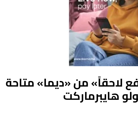
ع لاحقاً» من «ديما» متاحة
ولو هايبرماركت