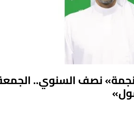
نجمة» نصف السنوي.. الجمعة
مول»