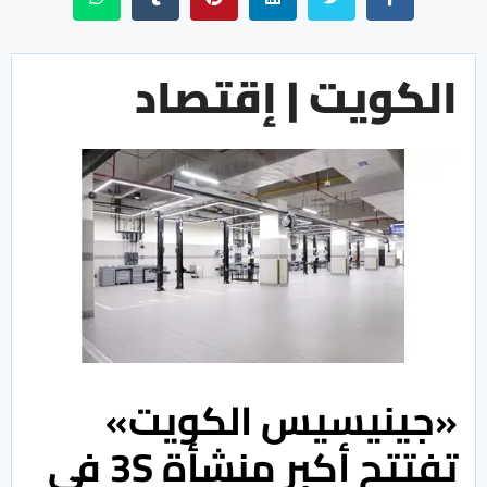
الكويت | إقتصاد
«جينيسيس الكويت»
تفتتح أكبر منشأة 3S في