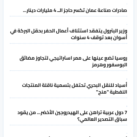
صادرات صناعة عمان تكسر حاجز الــ 4 مليارات دينار...
وزير البترول يتفقد استئناف أعمال الحفر بحقل البركة في
أسوان بعد توقف 4 سنوات
روسيا تضع عينها على ممر استراتيجي لتجاوز مضائق
البوسفور وهرمز
أسياد للنقل البحري تحتفل بتسمية ناقلة المنتجات
النفطية "منح"
7 دول عربية تراهن على الهيدروجين الأخضر... من يقود
سباق التصدير العالمي؟