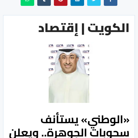
الكويت | إقتصاد
«الوطني» يستأنف
سحوبات الجوهرة.. ويعلن