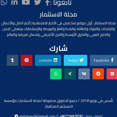
تابعونا :
مجلة الاستثمار
مجلة الاستثمار.. أول موقع متخصص في الأخبار الاقتصادية | أخبار المال والأعمال
والشركات والبنوك والطاقة والنفط والغاز والبورصة والإستثمارات ويغطي اليمن
والخليج العربي والشرق الأوسط والقرن الأفريقي وشمال افريقيا والعالم
شارك
Linkedin
Twitter
Facebook
تأسس في يونيو 2018 / جميع الحقوق محفوظة لمجلة الاستثمار ( مؤسسة
المستثمر للصحافة).
تواصل معنا :
abdulqawi9@gmail.com
+967736878787