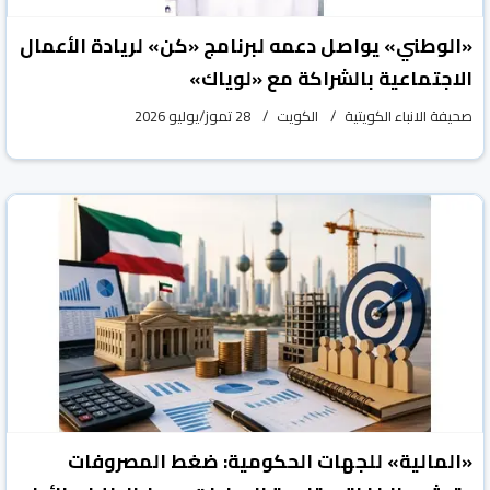
«الوطني» يواصل دعمه لبرنامج «كن» لريادة الأعمال
الاجتماعية بالشراكة مع «لوياك»
صحيفة الانباء الكويتية
الكويت
28 تموز/يوليو 2026
«المالية» للجهات الحكومية: ضغط المصروفات