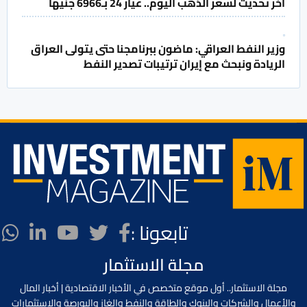
آخر تحديث لسعر الذهب اليوم.. عيار 24 بـ6966 جنيها
وزير النفط العراقي: ماضون ببرنامجنا حتى يتولى العراق
الريادة ونبحث مع إيران ترتيبات تصدير النفط
تابعونا :
مجلة الاستثمار
مجلة الاستثمار.. أول موقع متخصص في الأخبار الاقتصادية | أخبار المال
والأعمال والشركات والبنوك والطاقة والنفط والغاز والبورصة والإستثمارات