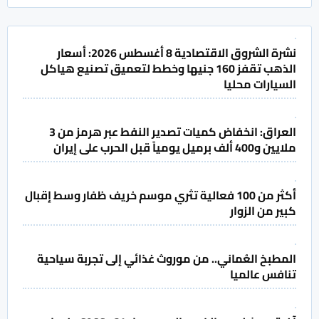
نشرة الشروق الاقتصادية 8 أغسطس 2026: أسعار
الذهب تقفز 160 جنيها وخطط لتعميق تصنيع هياكل
السيارات محليا
العراق: انخفاض كميات تصدير النفط عبر هرمز من 3
ملايين و400 ألف برميل يومياً قبل الحرب على إيران
أكثر من 100 فعالية تثري موسم خريف ظفار وسط إقبال
كبير من الزوار
المطبخ العُماني.. من موروث غذائي إلى تجربة سياحية
تنافس عالميا