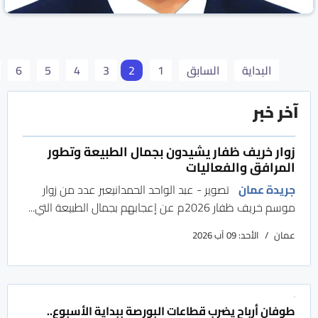
البداية
السابق
1
2
3
4
5
6
آخر خبر
زوار خريف ظفار يشيدون بجمال الطبيعة وتطور
المرافق والفعاليات
جريدة عمان
تصوير - عبد الواحد الحمدانيعبر عدد من زوار
الكهرباء واستراتيجية الحلول
موسم خريف ظفار 2026م عن إعجابهم بجمال الطبيعة التي...
جريدة الصباح العراقية
العراق
10 آذار/مارس 2025
عمان
الأحد: 09 آب 2026
طوفان أرباح يضرب قطاعات البورصة ببداية الأسبوع..