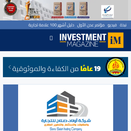
نبذة
فيديو
مؤتمر عدن الأول
دليل أشهر 100 علامة تجارية