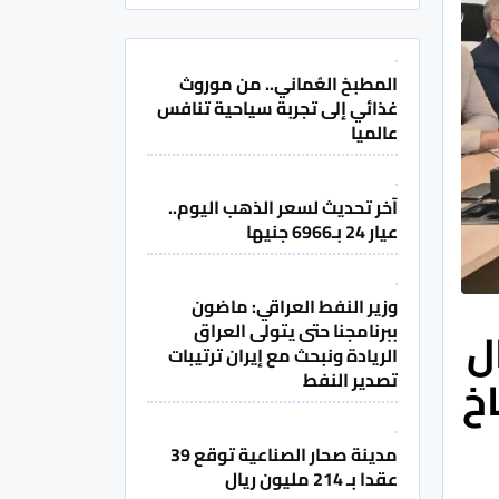
المطبخ العُماني.. من موروث
غذائي إلى تجربة سياحية تنافس
عالميا
آخر تحديث لسعر الذهب اليوم..
عيار 24 بـ6966 جنيها
وزير النفط العراقي: ماضون
ببرنامجنا حتى يتولى العراق
ل
الريادة ونبحث مع إيران ترتيبات
خ
تصدير النفط
مدينة صحار الصناعية توقع 39
عقدا بـ 214 مليون ريال