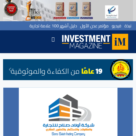
نبذة
فيديو
مؤتمر عدن الأول
دليل أشهر 100 علامة تجارية