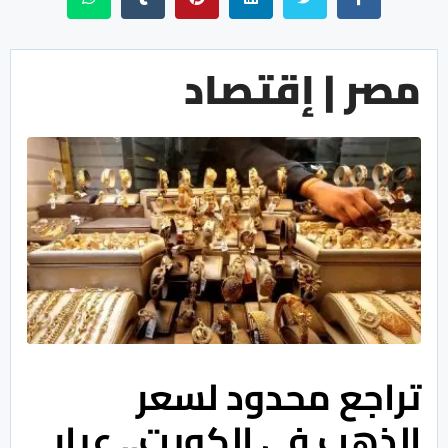
مصر | إقتصاد
تراجع محدود لسعر
الذهب فى الكويت.. عيار