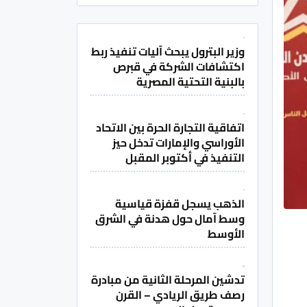
وزير البترول يبحث آليات تنفيذ ربط
اكتشافات الشركة في قبرص
بالبنية التحتية المصرية
اتفاقية التجارة الحرة بين الاتحاد
الأوراسي والإمارات تدخل حيز
التنفيذ في أكتوبر المقبل
الذهب يسجل قفزة قياسية
وسط آمال حول هدنة في الشرق
الأوسط
تدشين المرحلة الثانية من مبادرة
رصف طريق الريادي – القرن