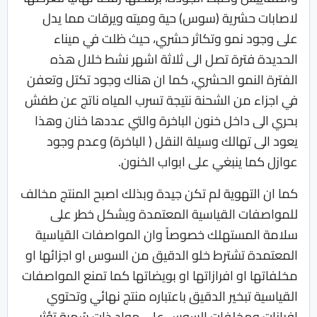
لاصابات حشرية (سوس) حية وميته ويرقات مما يدل
على وجود نمو وتكاثر حشري، حيث ظلت في ميناء
الحديدة فترة تصل الى ثلاثة اشهر نشط خلال هذه
الفترة النمو الحشري، كما ان هناك وجود تكتل وتعفن
في اجزاء من الشحنة نتيجة تسرب المياه ناتج عن طفش
بحري الى داخل خنون الباخرة والتي عددها خنان وهذا
يعود الى تهالك وسيلة النقل ( الباخرة) وعدم وجود
عوازل كما ينبغي على ابواب الخنون.
كما ان التهوية لم تكن جيدة وبذلك اصبح المنتج مخالف
للمواصفات القياسية المعتمدة ويشكل خطر على
سلامة المستهلك خصوصاً وان المواصفات القياسية
المعتمدة تشترط خلو الدقيق من السوس او اجزائها او
مخلفاتها او افرازاتها او بويضاتها كما تمنع المواصفات
القياسية تبخير الدقيق باعتباره منتج نهائي وتحتوي
افرازات ومخلفات السوس على مواد ذات سُمية تؤثر