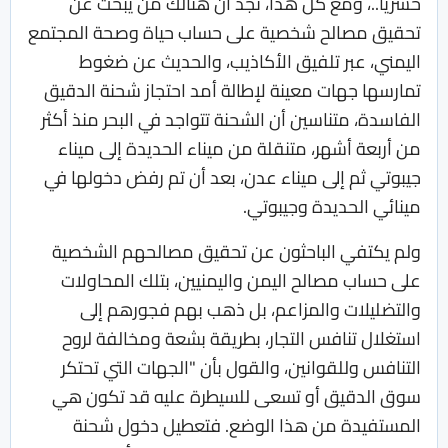
حشريا..، ومع كل هذا، نجد أن هنالك من يبحث عن
تحقيق مصالح شخصية على حساب حياة وصحة المجتمع
اليمني، عبر تلفيق الأكاذيب، والحديث عن ضغوط
تمارسها جهات معينة لإطالة أمد احتجاز شحنة الدقيق
الفاسدة، متناسين أن الشحنة تتواجد في البحر منذ أكثر
من أربعة أشهر، متنقلة من ميناء الحديدة إلى ميناء
جيبوتي ثم إلى ميناء عدن، بعد أن تم رفض دخولها في
مينائي الحديدة وجيبوتي.
ولم يكتفي الباحثون عن تحقيق مصالحهم الشخصية
على حساب مصالح اليمن واليمنيين، بتلك المحاولات
والتضليلات والمزاعم، بل ذهب بهم فجورهم إلى
استغلال تنافس التجار، بطريقة بشعة ومخالفة لروح
التنافس وللقوانين، والقول بأن "الجهات التي تحتكر
سوق الدقيق أو تسعى للسيطرة عليه قد تكون هي
المستفيدة من هذا الوضع. فتعطيل دخول شحنة