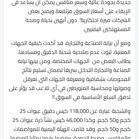
جديدة بجودة عالية وسعر منافس يمكن أن يساعد في
الإبقاء على أسعار السوق مرتفعة ويمنح بعض
الشركات ميزة احتكارية". دون أبهين بحياة وصحة
المستهلكين اليمنيين.
ومع أن نيابة الصناعة والتجارة، قد أكدت كبقية الجهات
المعنية، ثبوت عدم صلاحية شحنة الدقيق وفسادها،
يطالب البعض من الجهات المختصة، ومن بينها نيابة
الصناعة والتجارة التدخل سريعًا لضمان تسليم نتائج
الفحوصات بشفافية ومعرفة الجهات التي تعرقل
وصولها ومحاسبة المتورطين في أي تلاعب قد يؤثر على
تدفق السلع الأساسية في السوق.!!
والشحنة عبارة عن 118,000 كيس دقيق عبوات 25
كجم و50 كجم، وكذا 46,000 كيس نشأ ذرة عبوات 25
كجم و50 كجم، وقد قامت الهيئة اليمنية للمواصفات
والمقاييس وضبط الجودة، برفضها رفضا نهائيا لتعرضها