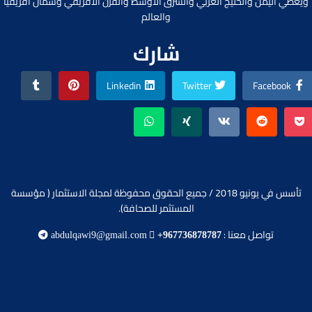
ويغطي اليمن والخليج العربي والشرق الأوسط والقرن الأفريقي وشمال افريقيا
والعالم
شارك
Linkedin
Twitter
Facebook
تأسس في يونيو 2018 / جميع الحقوق محفوظة لمجلة الاستثمار ( مؤسسة
المستثمر للصحافة).
تواصل معنا :
abdulqawi9@gmail.com
+967736878787