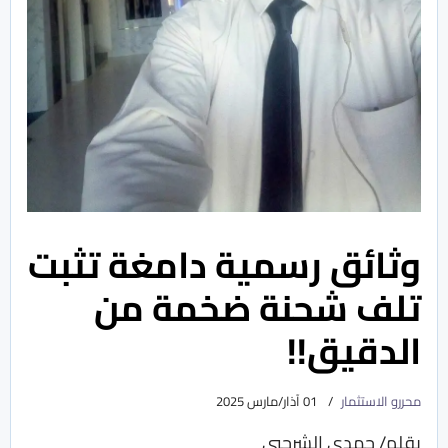
وثائق رسمية دامغة تثبت
تلف شحنة ضخمة من
الدقيق!!
محررو الاستثمار
01 آذار/مارس 2025
بقلم/ حمدي الشرجبي