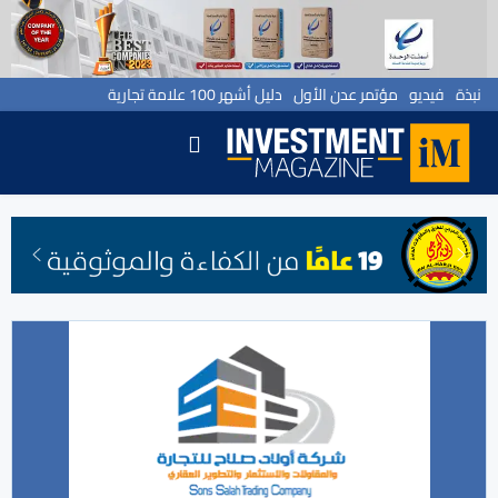
نبذة
فيديو
مؤتمر عدن الأول
دليل أشهر 100 علامة تجارية