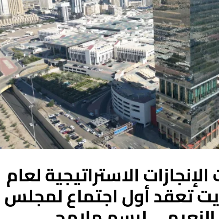
الإنجازات الاستراتيجية لعام
Ooredoo الكويت تعقد أول اجتماع لمجلس
د النعيمي لرسم ملامح