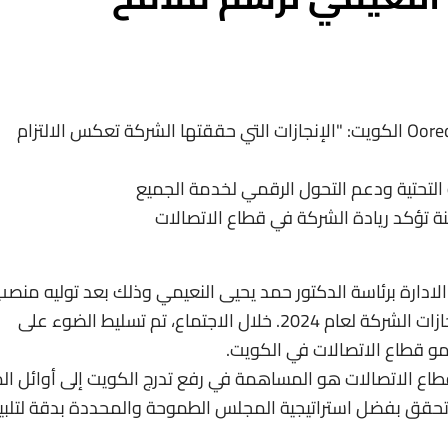
د.حمد النعيمي - نائب رئيس مجلس إدارة Ooredoo الكويت: "الإنجازات التي حققتها الشركة تعكس الالتزام
ينة تؤكد ريادة الشركة في قطاع الاتصالات
 لمجلس الادارة برئاسة الدكتور حمد يحيى النعيمي وذلك بعد توليه منص
نائب رئيس مجلس الإدارة، لمراجعة وتحليل إنجازات الشركة لعام 2024. خلال الاجتماع، تم تسليط الضوء على
نمو قطاع الاتصالات في الكويت.
 قدمته إنجازات Ooredoo لتنمية قطاع الاتصالات هو المساهمة في رفع تدرج الكويت إلى أوائل ا
ز تحقق بفضل استراتيجية المجلس الطموحة والمحددة بدقة لتلبي