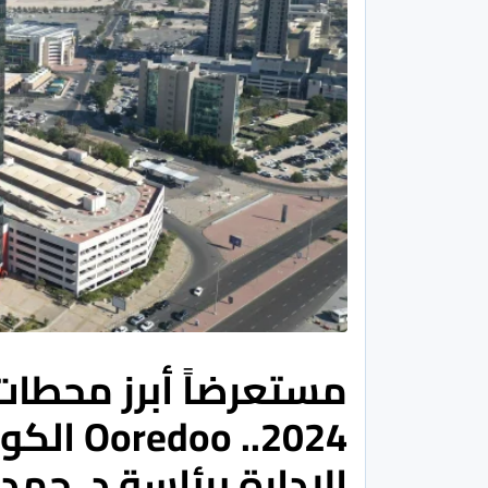
مستعرضاً أبرز محطات 
2024.. 
الإدارة برئاسة د. حم