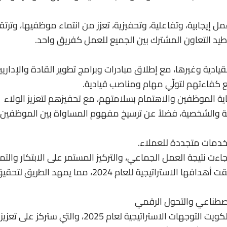
توفير بيئة عمل إيجابية، وتفاعلية، وتحفيزية، تعزز من انتماء موظفيها، وترت
وطيد التعاون المشترك بين الجميع للعمل كفريق واحد.
ية وغيرها، مع إطلاق مبادرات وبرامج تطوير القادة والإداريي
 كفاءتهم لتولّي مهام ومناصب قيادية.
ة الموظفين والاهتمام بسلامتهم، مع تحفيزهم لتعزيز الولاء
هنية والشخصية، فضلاً عن ترسيخ مفهوم المساواة بين الموظفين 
خدمات متجددة للعملاء.
ءت نتيجة العمل الجماعي، والتركيز المستمر على الابتكار والتمي
في تقديم الخدمات، مشيرًا إلى أن الشركة حققت أهدافها الاستراتيجية للعام 2024، مما يمهد الطريق ل
ناقش أعضاء الإدارة التنفيذية في Ooredoo الكويت التوجهات الاستراتيجية لعام 2025، والتي ستركز على تعزيز