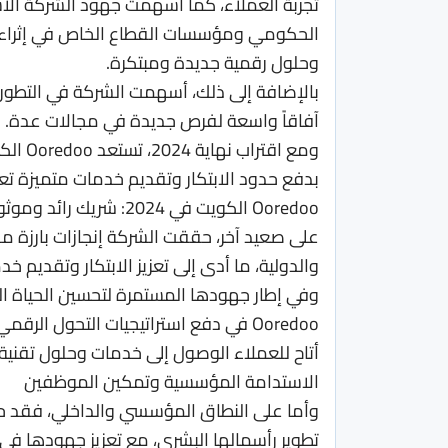
تجربة العملاء، كما أسهمت جهود الشركة الاست
الحكومي ومؤسسات القطاع الخاص في إثراء 
وحلول رقمية جديدة ومبتكرة.
بالإضافة إلى ذلك، أسهمت الشركة في التطور
آفاقاً واسعة لفرص جديدة في مجالات عدة.
ومع اق
بدفع حدود الابتكار وتقديم خدمات متميزة تع
Ooredoo الكويت في 2024: شريك رائد وموثوق يلبي متطلبات نمط الحياة العصري لعملائه
على صعيد آخر، حققت الشركة إنجازات بارزة 
والدولية، ما أدى إلى تعزيز الابتكار وتقديم 
وفي إطار جهودها المستمرة لتحسين الحياة الرق
Ooredoo في دفع استراتيجيات التحول ا
أتاح للعملاء الوصول إلى خدمات وحلول تقنية مبتكر
الاستدامة المؤسسية وتمكين الموظفين
وأما على النطاق المؤسسي والداخلي، فقد حرص
تطوير رأسمالها البشري، مع تعزيز جهودها في