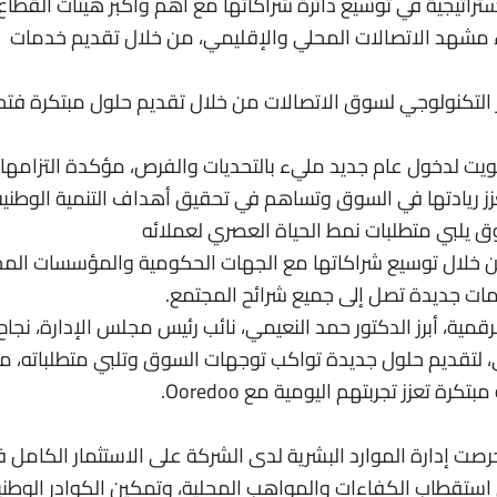
راتيجية في توسيع دائرة شراكاتها مع أهم وأكبر هيئات القطاع
مشهد الاتصالات المحلي والإقليمي، من خلال تقديم خدمات
 التكنولوجي لسوق الاتصالات من خلال تقديم حلول مبتكرة فت
تراب نهاية 2024، تستعد Ooredoo الكويت لدخول عام جديد مليء بالتحديات والفرص، مؤكدة التزامها
زز ريادتها في السوق وتساهم في تحقيق أهداف التنمية الوطنية
من خلال توسيع شراكاتها مع الجهات الحكومية والمؤسسات المح
خدمات جديدة تصل إلى جميع شرائح المجتمع.
مية، أبرز الدكتور حمد النعيمي، نائب رئيس مجلس الإدارة، نجاح
لرقمي، لتقديم حلول جديدة تواكب توجهات السوق وتلبي متطلباته، م
ة تعزز تجربتهم اليومية مع Ooredoo.
ت إدارة الموارد البشرية لدى الشركة على الاستثمار الكامل 
 استقطاب الكفاءات والمواهب المحلية، وتمكين الكوادر الوطني