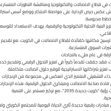
ت في قطاع الاتصالات والتكنولوجيا ومناقشة التطورات المتسارع
قاش عكس حرص الإدارة على مواصلة الابتكار ووضع أسس استراتي
يز البنية التحتية التكنولوجية والرقمية، بهدف الاستعداد للتوسع
طناعي.
جهود إلى ترسيخ مكانتها كقائدة لقطاع الاتصالات في الكويت، مع تقديم
يرات السوق المتسارعة.
ا بالإنجازات، فقد حققت تقدماً كبيراً في تعزيز التحول الرقمي وتقديم خد
تعزيز شراكاتها الاستراتيجية لتوفير حلول اتصالات متكاملة.
لأداء التشغيلي المتميز الذي انعكس في مجموعة من الإنجازات
قادة صناعة الاتصالات ومبتكري الحلول الرقمية. هذه الإنجازات
تأتي ضمن رؤية شاملة تسعى لتحقيق تطلعات رؤية "كويت جديدة 2035"، مع تركيز مستمر على التنمية
جية.
بادرات رقمية جديدة تُثري الحياة اليومية للمجتمع الكويتي وتع