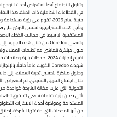
وتناول الاجتماع أيضاً استعراض أحدث التوجها
في القطاعات التكاملية ذات الصلة. هذا الن
متينة لعام 2025، تقوم على رؤية مستدامة وخطط مدروسة.
وتأتي هذه الاستراتيجية لتشمل التركيز على تعز
المستقبلية، لا سيما في مجالات الذكاء الاص
وتسعى Ooredoo من خلال هذه ال
حلول مبتكرة تتماشى مع تطلعات العملاء وتغ
تقييم إنجازات 2024: محطات بارزة وعلامات فارقة في عام مليء بالنجاحات
شهدت Ooredoo الكويت عاماً حافلً
وحلول مبتكرة لتحسين تجربة العملاء، إلى جانب 
خلال اجتماع الفريق التنفيذي، تم استعراض ا
التحولية التي عززت مكانة الشركة كواحدة من 
المستدامة ومواكبة أحدث الابتكارات التكنولو
من أبرز المحطات التي حققتها الشركة، إطلاق م