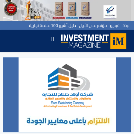
نبذة
فيديو
مؤتمر عدن الأول
دليل أشهر 100 علامة تجارية