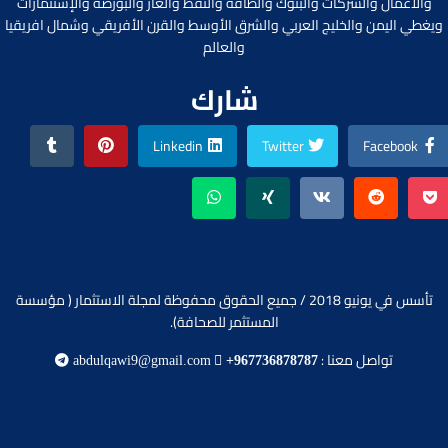
والأعمال والشركات والبنوك والطاقة والنفط والغاز والبورصة والإستثمارات
ويغطي اليمن والخليج العربي والشرق الأوسط والقرن الأفريقي وشمال افريقيا
والعالم
شارك
Linkedin
Twitter
Facebook
تأسس في يونيو 2018 / جميع الحقوق محفوظة لمجلة الاستثمار ( مؤسسة
المستثمر للصحافة).
تواصل معنا :
abdulqawi9@gmail.com
+967736878787