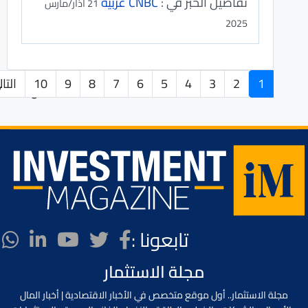
تفاصيل الخبر في :
CNBC عربية
21 آذار/مارس
2025
1
2
3
4
5
6
7
8
9
10
التا
الصفحة 1 من 205
تابعونا :
مجلة الاستثمار
مجلة الاستثمار.. أول موقع متخصص في الأخبار الاقتصادية | أخبار المال