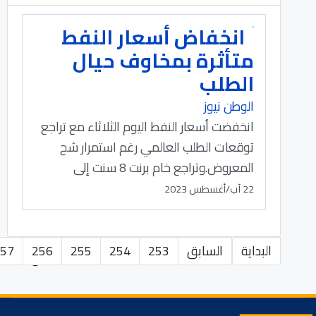
انخفاض أسعار النفط
متأثرة بمخاوف حيال
الطلب
الوطن نيوز
انخفضت أسعار النفط اليوم الثلاثاء مع تراجع
توقعات الطلب العالمي رغم استمرار شح
المعروض.وتراجع خام برنت 8 سنت إلى
22 آب/أغسطس 2023
البداية
السابق
253
254
255
256
57
الصفحة 258 من 389