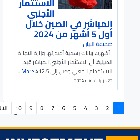
الاستثمار
الأجنبي
المباشر في الصين خلال
أول 5 أشهر من 2024
صحيفة البيان
أظهرت بيانات رسمية أصدرتها وزارة التجارة
الصينية، أن الاستثمار الأجنبي المباشر قيد
الاستخدام الفعلي وصل إلى 412.5
More...
22 حزيران/يونيو 2024
1
2
3
4
5
6
7
8
9
10
التا
الصفحة 1 من 521