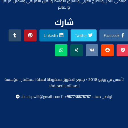
ويغطي اليمن والخليج العربي والشرق الأوسط والقرن الأفريقي وشمال افريقيا
والعالم
شارك
Linkedin
Twitter
Facebook
تأسس في يونيو 2018 / جميع الحقوق محفوظة لمجلة الاستثمار ( مؤسسة
المستثمر للصحافة).
تواصل معنا :
abdulqawi9@gmail.com
+967736878787