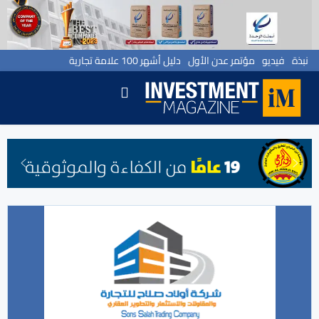
نبذة
فيديو
مؤتمر عدن الأول
دليل أشهر 100 علامة تجارية