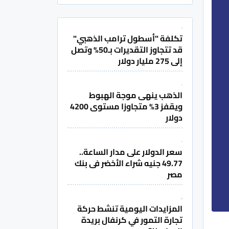
تكلفة "أسطول ترامب الذهبي"
قد تتجاوز التقديرات بـ50% وتصل
إلى 275 مليار دولار
الذهب ينهى موجة الهبوط
ويقفز 3% متجاوزا مستوى 4200
دولار
سعر الدولار على مدار الساعة..
49.77 جنيه شراء الأخضر فى بنك
مصر
المزايدات اليومية تنشط حركة
تجارة التمور في كرنفال بريدة