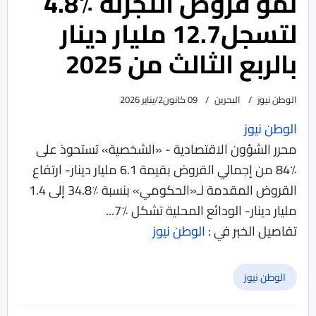
نمو قروض التجزئة ٪4.8
لتسجل12.7 مليار دينار
بالربع الثالث من 2025
الوطن نيوز
البحرين
09 كانون2/يناير 2026
الوطن نيوز
محرر الشؤون الاقتصادية - «الشخصية» تستحوذ على
٪84 من إجمالي القروض بقيمة 6.1 مليار دينار- ارتفاع
القروض المقدمة لـ«الحكومي» بنسبة ٪34.8 إلى 1.4
مليار دينار- الودائع المحلية تشكل ٪7...
تفاصيل الخبر في :
الوطن نيوز
الوطن نيوز