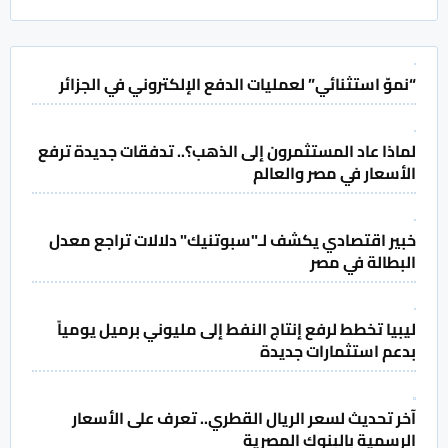
“نموّ استثنائي” لعمليات الدفع الإلكتروني في الجزائر
لماذا عاد المستثمرون إلى الذهب؟.. تدفقات جديدة ترفع
الأسعار في مصر والعالم
خبير اقتصادي يكشف لـ"سبوتنيك" دلالات تراجع معدل
البطالة في مصر
ليبيا تخطط لرفع إنتاج النفط إلى مليوني برميل يومياً
بدعم استثمارات جديدة
آخر تحديث لسعر الريال القطري.. تعرف على الأسعار
الرسمية بالبنوك المصرية