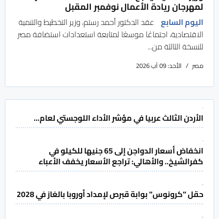
لمهرجان ريادة الأعمال نوفمبر المقبل
اليوم السابع
عقد الدكتور أحمد رستم، وزير التخطيط والتنمية
الاقتصادية، اجتماعًا موسعًا لمتابعة استعدادات استضافة مصر
للنسخة الثالثة من...
مصر
الأحد: 09 آب 2026
الأردن الثالث عربيا في مؤشر الأداء اللوجستي لعام...
انخفاض أسعار الدواجن إلى 65 جنيها للكيلو في
كفرالشيخ.. والأهالي: تراجع الأسعار يخفف الأعباء
حقل "كرونوس" بوابة قبرص لإمداد أوروبا بالغاز في 2028