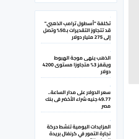
تكلفة "أسطول ترامب الذهبي"
قد تتجاوز التقديرات بـ50% وتصل
إلى 275 مليار دولار
الذهب ينهى موجة الهبوط
ويقفز 3% متجاوزا مستوى 4200
دولار
سعر الدولار على مدار الساعة..
49.77 جنيه شراء الأخضر فى بنك
مصر
المزايدات اليومية تنشط حركة
تجارة التمور في كرنفال بريدة