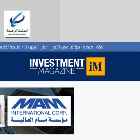
نبذة
فيديو
مؤتمر عدن الأول
دليل أشهر 100 علامة تجارية