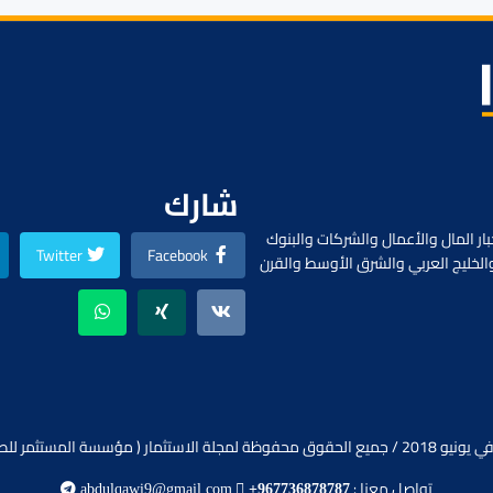
شارك
ار المال والأعمال والشركات والبنوك
Twitter
Facebook
الخليج العربي والشرق الأوسط والقرن
ظة لمجلة الاستثمار ( مؤسسة المستثمر للصحافة).
تواصل معنا :
abdulqawi9@gmail.com
+967736878787