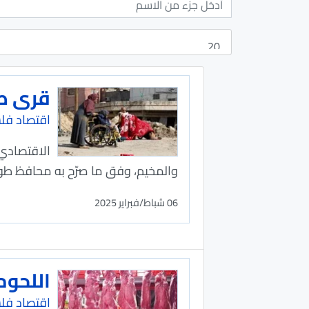
قرى طو
اقتصاد فل
والمخيم، وفق ما صرّح به محافظ طولكرم عبد الله كميل،
06 شباط/فبراير 2025
اللحوم
اقتصاد فل