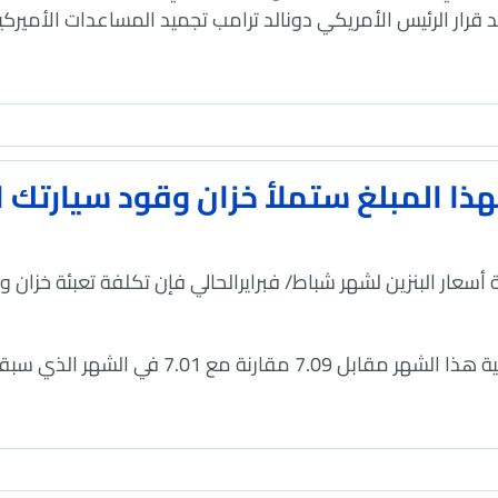
قرار الرئيس الأمريكي دونالد ترامب تجميد المساعدات الأميركية
 بهذا المبلغ ستملأ خزان وقود سيارتك 
عار البنزين لشهر شباط/ فبرايرالحالي فإن تكلفة تعبئة خزان وق