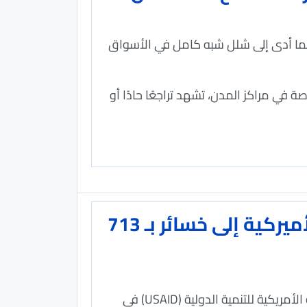
مما أدى إلى شلل شبه كامل في الأسواق
ة في مراكز المدن، تشهد تراجعًا حادًا أو
الاقتصادي يكشف بالأرقام: كيف أدى وقف المساعدات الأميركية إلى خسائر بـ 713
الاقتصادي- يكشف مسح أجراه "الاقتصادي" أن عشرات المشاريع التنموية التي كانت تنفذها الوكالة الأمريكية للتنمية الدولية (USAID) في