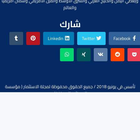
ويغطي اليمن والخليج العربي والشرق الأوسط والقرن الأفريقي وشمال افريقيا
والعالم
شارك
Linkedin
Twitter
Facebook
تأسس في يونيو 2018 / جميع الحقوق محفوظة لمجلة الاستثمار ( مؤسسة
المستثمر للصحافة).
تواصل معنا :
abdulqawi9@gmail.com
+967736878787