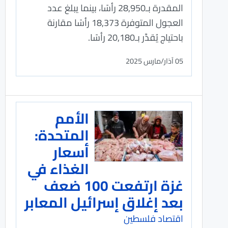
المقدرة بـ28,950 رأسًا، بينما يبلغ عدد
العجول المتوفرة 18,373 رأسًا مقارنة
باحتياج يُقدَّر بـ20,180 رأسًا.
05 آذار/مارس 2025
الأمم
المتحدة:
أسعار
الغذاء في
غزة ارتفعت 100 ضعف
بعد إغلاق إسرائيل المعابر
اقتصاد فلسطين