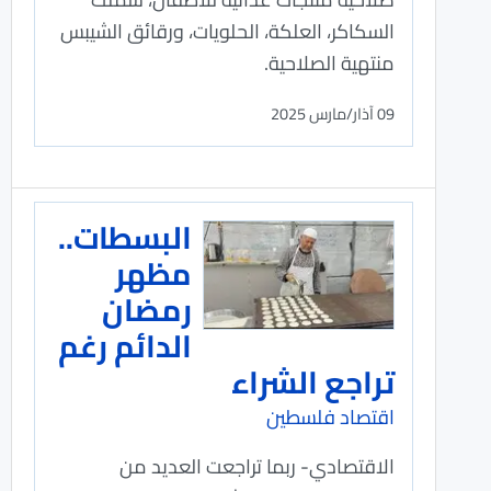
السكاكر، العلكة، الحلويات، ورقائق الشيبس
منتهية الصلاحية.
09 آذار/مارس 2025
البسطات..
مظهر
رمضان
الدائم رغم
تراجع الشراء
اقتصاد فلسطين
الاقتصادي- ربما تراجعت العديد من