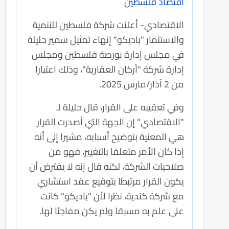
اقتصاد فلسطين
الاقتصادي- أعلنت شركة فلسطين للتنمية
والاستثمار "باديكو" إنهاء تمثيل سمير حليلة
في مجلس إدارة بورصة فلسطين ومجلس
إدارة شركة "أركان العقارية"، وذلك اعتبارا
من 2 آذار/مارس 2025.
وفي تعقيبه على القرار، قال حليلة لـ
"الاقتصادي" إن الجهة التي أصدرت القرار
هي المعنية بتوضيح أسبابه، مشيرا إلى أنه
إذا كان الأمر متعلقا بالتغيير، فهو من
صلاحيات الشركة، لكنه قال إنه لا يفترض أن
يكون القرار مرتبطا بتوقيع عقد استشاري
مع شركة كندية، نظرا لأن "باديكو" كانت
على علم به مسبقا ولم يكن مفاجئا لها.