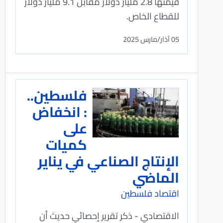
قيمتها 2.8 مليار دولار مقابل 9.1 مليار دولار
للقطاع الخاص.
05 آذار/مارس 2025
فلسطين..
: انخفاض
على
كميات
الإنتاج الصناعي في يناير
الماضي
اقتصاد فلسطين
الاقتصادي - ذكر تقرير إحصائي حديث أن