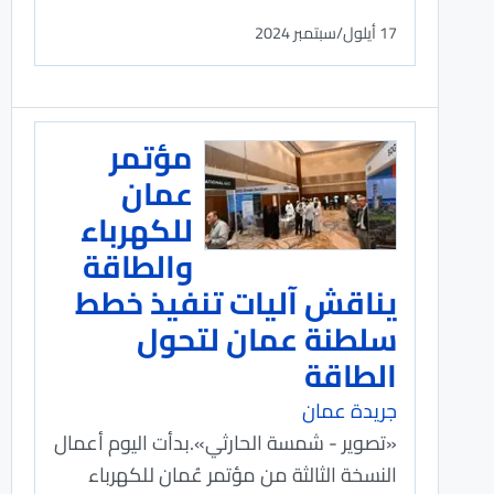
17 أيلول/سبتمبر 2024
مؤتمر
عمان
للكهرباء
والطاقة
يناقش آليات تنفيذ خطط
سلطنة عمان لتحول
الطاقة
جريدة عمان
«تصوير - شمسة الحارثي».بدأت اليوم أعمال
النسخة الثالثة من مؤتمر عُمان للكهرباء