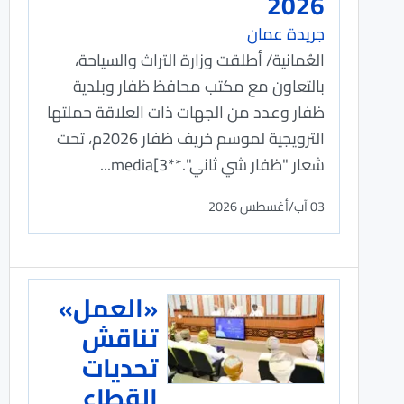
2026
جريدة عمان
العُمانية/ أطلقت وزارة التراث والسياحة،
بالتعاون مع مكتب محافظ ظفار وبلدية
ظفار وعدد من الجهات ذات العلاقة حملتها
الترويجية لموسم خريف ظفار 2026م، تحت
شعار "ظفار شي ثاني".**media[3...
03 آب/أغسطس 2026
«العمل»
تناقش
تحديات
القطاع