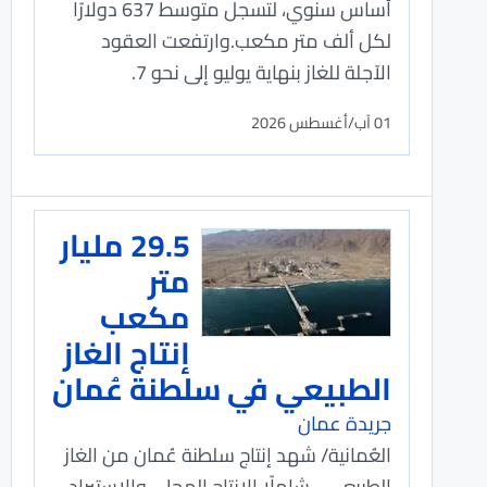
أساس سنوي، لتسجل متوسط 637 دولارًا
لكل ألف متر مكعب.​وارتفعت العقود
الآجلة للغاز بنهاية يوليو إلى نحو 7.
01 آب/أغسطس 2026
29.5 مليار
متر
مكعب
إنتاج الغاز
الطبيعي في سلطنة عُمان
جريدة عمان
العُمانية/ شهد إنتاج سلطنة عُمان من الغاز
الطبيعي –شاملًا الإنتاج المحلي والاستيراد–